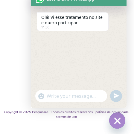
Olá! Vi esse tratamento no site
e quero participar
11:00
LEGISLAÇÃO
TRABALHE CONOSCO
undefine
"+chaty_settings.lang.emoji_picker+"
PESQUISA DE SATISFAÇÃO
WhatsApp Message
Copyright © 2025 Pesquisare. Todos os direitos reservados |
política de privacidade
|
termos de uso
Hide c