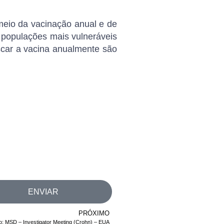
meio da
vacinação anual
e de
populações mais vulneráveis
scar a vacina anualmente são
ENVIAR
PRÓXIMO
o: MSD – Investigator Meeting (Crohn) – EUA