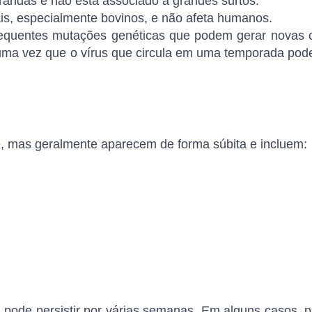
brandas e não está associado a grandes surtos.
is, especialmente bovinos, e não afeta humanos.
requentes
mutações genéticas
que podem gerar novas ce
, uma vez que o vírus que circula em uma temporada pod
e, mas geralmente aparecem de forma súbita e incluem:
a
pode persistir por várias semanas. Em alguns casos, 