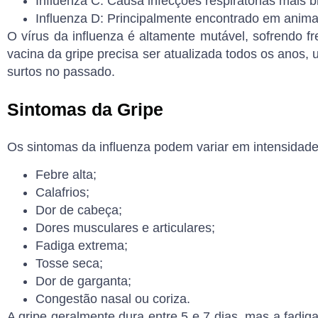
Influenza C
: Causa infecções respiratórias mais 
Influenza D
: Principalmente encontrado em anima
O vírus da influenza é altamente mutável, sofrendo f
vacina da gripe precisa ser atualizada todos os anos
surtos no passado.
Sintomas da Gripe
Os sintomas da influenza podem variar em intensidad
Febre alta;
Calafrios;
Dor de cabeça;
Dores musculares e articulares;
Fadiga extrema;
Tosse seca;
Dor de garganta;
Congestão nasal ou coriza.
A gripe geralmente dura entre 5 e 7 dias, mas a
fadig