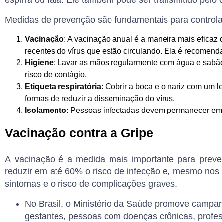
espirra ou fala. Ele também pode ser transmitido pelo
Medidas de prevenção
são fundamentais para controla
Vacinação
: A vacinação anual é a maneira mais eficaz 
recentes do vírus que estão circulando. Ela é recomend
Higiene
: Lavar as mãos regularmente com água e sabão, 
risco de contágio.
Etiqueta respiratória
: Cobrir a boca e o nariz com um l
formas de reduzir a disseminação do vírus.
Isolamento
: Pessoas infectadas devem permanecer em 
Vacinação contra a Gripe
A
vacinação
é a medida mais importante para preven
reduzir em até
60%
o risco de infecção e, mesmo nos 
sintomas e o risco de complicações graves.
No Brasil, o Ministério da Saúde promove
campan
gestantes, pessoas com doenças crônicas, profes