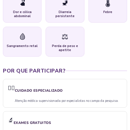
🫃
🚽
🌡️
Dor e cólica
Diarreia
Febre
abdominal
persistente
🩸
⚖️
Sangramento retal
Perda de peso e
apetite
POR QUE PARTICIPAR?
👨‍⚕️
CUIDADO ESPECIALIZADO
Atenção médica supervisionada por especialistas no campo da pesquisa.
🔬
EXAMES GRATUITOS