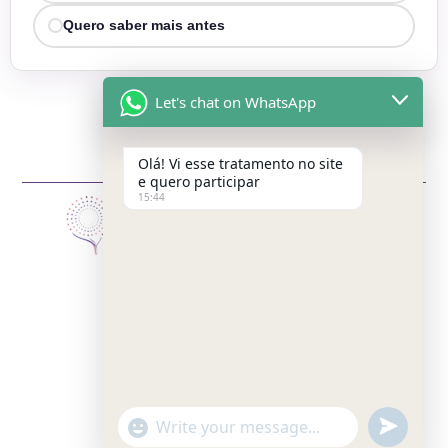
Quero saber mais antes
Let's chat on WhatsApp
Olá! Vi esse tratamento no site
e quero participar
15:44
LEGISLAÇÃO
TRABALHE CONOSCO
undefined
"+chaty_settings.lang.emoji_picker+"
WhatsApp Message