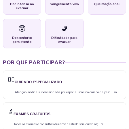
Dor intensa ao
Sangramento vivo
Queimação anal
evacuar
😰
🚽
Desconforto
Dificuldade para
persistente
evacuar
POR QUE PARTICIPAR?
👨‍⚕️
CUIDADO ESPECIALIZADO
Atenção médica supervisionada por especialistas no campo da pesquisa.
🔬
EXAMES GRATUITOS
Todos os exames e consultas durante o estudo sem custo algum.