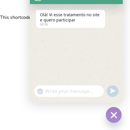
Olá! Vi esse tratamento no site
This shortcode is for
logged-in
users only
e quero participar
08:58
undefine
"+chaty_settings.lang.emoji_picker+"
WhatsApp Message
Hide c